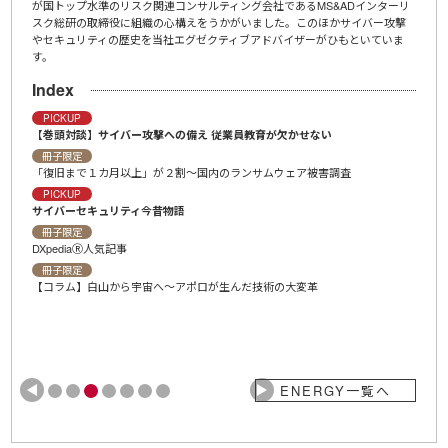
ンタビ
が国トップ水準のリスク関連コンサルティング会社であるMS&ADインターリ
「Ch
宙ビジ
スク総研の取締役に組織の心構えをうかがいました。このほかサイバー攻撃
示文（
やセキュリティの歴史を当社エグゼクティブアドバイザーがひもといていま
介、
す。
Ind
Index
冊子
プロ
PICKUP
【巻頭対談】サイバー攻撃への備え 従業員教育が欠かせない
冊子
ＡＩ
冊子限定
「復旧まで１カ月以上」が２割〜国内のランサムウェア被害調査
冊子
ＡＩ
PICKUP
サイバーセキュリティ今昔物語
冊子
【コ
冊子限定
DXpediaⓇ人気記事
冊子
DXpe
冊子限定
【コラム】白山から宇宙へ～アポロが生んだ技術の大変革
ENERGY一覧へ