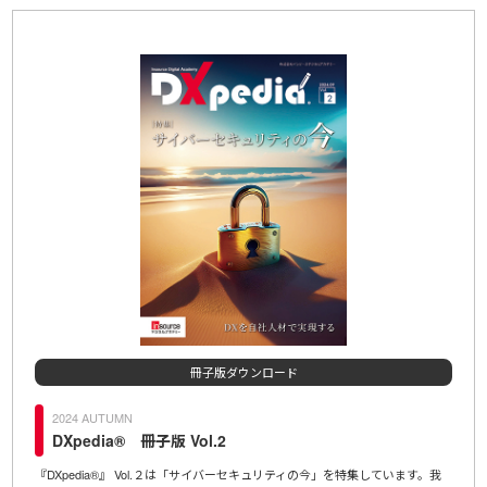
冊子版ダウンロード
2024 AUTUMN
20
DXpedia® 冊子版 Vol.2
D
,200
『DXpedia®』 Vol.２は「サイバーセキュリティの今」を特集しています。我
ＩＤＡ