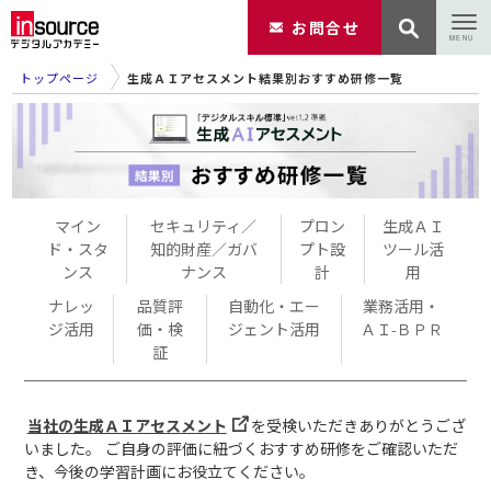
お問合せ
トップページ
生成ＡＩアセスメント結果別おすすめ研修一覧
マイン
セキュリティ／
プロン
生成ＡＩ
ド・スタ
知的財産／ガバ
プト設
ツール活
ンス
ナンス
計
用
ナレッ
品質評
自動化・エー
業務活用・
ジ活用
価・検
ジェント活用
ＡＩ-ＢＰＲ
証
当社の生成ＡＩアセスメント
を受検いただきありがとうござ
いました。
ご自身の評価に紐づくおすすめ研修をご確認いただ
き、今後の学習計画にお役立てください。