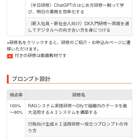
（半日研修）ChatGPTのはじめ方研修～触って学
び、明日の業務を効率化する
（新入社員・新社会人向け）DX入門研修～実践を通
してデジタルへの向き合い方を身につける
※研修名をクリックすると、研修のご紹介・お申込みページに遷
移いただけます。
付きの研修は動画教材です
プロンプト設計
得点率
研修名
100%
RAGシステム実践研修〜Difyで組織内のデータを最
～90%
大活用するＡＩシステムを構築する
行政向け生成ＡＩ活用研修～役立つプロンプトの作
り方