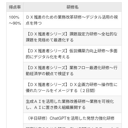
得点率
研修名
100%
ＤＸ推進のための業務改革研修～デジタル活用の視
～90%
点を持つ
【ＤＸ推進者シリーズ】課題設定力研修～全社的な
課題を見極めて最適化する
【ＤＸ推進者シリーズ】仮説構築力向上研修～多面
的にデジタル化を考える
【ＤＸ推進者シリーズ】業務フロー最適化研修～行
動経済学の観点で検証する
【ＤＸ推進者シリーズ】ＤＸ企画力研修～操作性に
優れたツールをイメージする（２日間）
生成ＡＩを活用した業務改善研修～業務を可視化
し、ＡＩに置き換え組織展開する
（半日研修）ChatGPTを活用した発想力強化研修