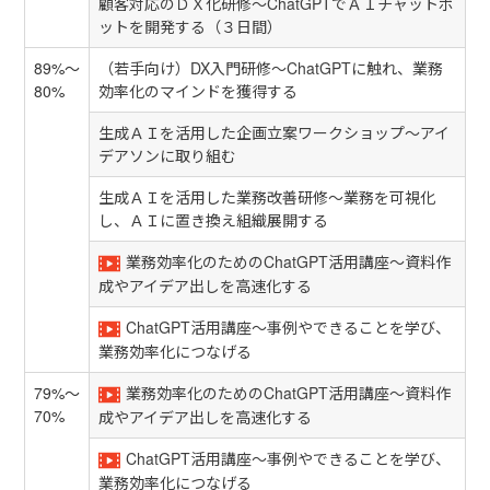
顧客対応のＤＸ化研修～ChatGPTでＡＩチャットボ
ットを開発する（３日間）
89%～
（若手向け）DX入門研修～ChatGPTに触れ、業務
80%
効率化のマインドを獲得する
生成ＡＩを活用した企画立案ワークショップ～アイ
デアソンに取り組む
生成ＡＩを活用した業務改善研修～業務を可視化
し、ＡＩに置き換え組織展開する
業務効率化のためのChatGPT活用講座～資料作
成やアイデア出しを高速化する
ChatGPT活用講座～事例やできることを学び、
業務効率化につなげる
79%～
業務効率化のためのChatGPT活用講座～資料作
70%
成やアイデア出しを高速化する
ChatGPT活用講座～事例やできることを学び、
業務効率化につなげる