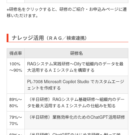
※研修名をクリックすると、研修のご紹介・お申込みページに遷
移いただけます。
ナレッジ活用
（ＲＡＧ／検索連携）
得点率
研修名
100%
RAGシステム実践研修〜Difyで組織内のデータを最
～90%
大活用するＡＩシステムを構築する
PL-7008 Microsoft Copilot Studio でカスタムエージ
ェントを作成する
89%～
（半日研修）RAGシステム基礎研修〜組織内のデー
80%
タを最大活用するＡＩシステムの仕組みを知る
79%～
（半日研修）業務効率化のためのChatGPT活用研修
70%
69%～
（半日研修）ChatGPTのはじめ方研修～触って学