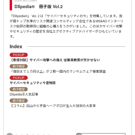
DXpedia® 冊子版 Vol.2
D
,200
『DXpedia®』 Vol.２は「サイバーセキュリティの今」を特集しています。我
ＩＤＡ
ンタビ
が国トップ水準のリスク関連コンサルティング会社であるMS&ADインターリ
「Ch
宙ビジ
スク総研の取締役に組織の心構えをうかがいました。このほかサイバー攻撃
示文（
やセキュリティの歴史を当社エグゼクティブアドバイザーがひもといていま
介、
す。
Ind
Index
冊子
プロ
PICKUP
【巻頭対談】サイバー攻撃への備え 従業員教育が欠かせない
冊子
ＡＩ
冊子限定
「復旧まで１カ月以上」が２割〜国内のランサムウェア被害調査
冊子
ＡＩ
PICKUP
サイバーセキュリティ今昔物語
冊子
【コ
冊子限定
DXpediaⓇ人気記事
冊子
DXpe
冊子限定
【コラム】白山から宇宙へ～アポロが生んだ技術の大変革