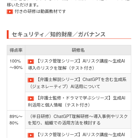
移いただけます。
付きの研修は動画教材です
セキュリティ／知的財産／ガバナンス
得点率
研修名
100%
【リスク管理シリーズ】AIリスク講座～生成AI
～90%
導入のリスクを理解（テスト付き）
【弁護士解説シリーズ】ChatGPTを含む生成系
（ジェネレーティブ）AI活用について
【弁護士監修・ドラマで学ぶシリーズ】生成AI
利活用と個人情報（テスト付き）
89%～
（半日研修）ChatGPT理解研修～導入事例やリスク
80%
を知り、組織での活用方法を検討する
【リスク管理シリーズ】AIリスク講座～生成AI