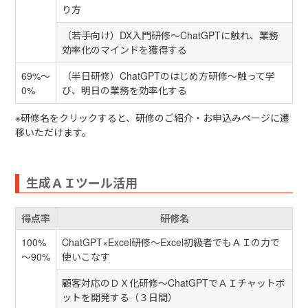
り方
（若手向け）DX入門研修～ChatGPTに触れ、業務
効率化のマインドを獲得する
69%～
（半日研修）ChatGPTのはじめ方研修～触って学
0%
び、明日の業務を効率化する
※研修名をクリックすると、研修のご紹介・お申込みページに遷
移いただけます。
生成ＡＩツール活用
得点率
研修名
100%
ChatGPT×Excel研修～Excel初級者でもＡＩの力で
～90%
使いこなす
顧客対応のＤＸ化研修～ChatGPTでＡＩチャットボ
ットを開発する（３日間）