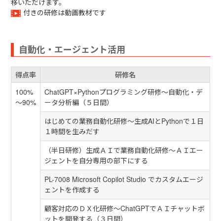
移いただけます。
付きの研修は動画教材です
自動化・エージェント活用
得点率
研修名
100%
ChatGPT×Pythonプログラミング研修～自動化・デ
～90%
ータ分析編（５日間）
はじめての業務自動化研修～生成AIとPythonで１日
１時間を生みだす
（半日研修）生成ＡＩで業務自動化研修～ＡＩエー
ジェントを自分専用の部下にする
PL-7008 Microsoft Copilot Studio でカスタムエージ
ェントを作成する
顧客対応のＤＸ化研修～ChatGPTでＡＩチャットボ
ットを開発する（３日間）