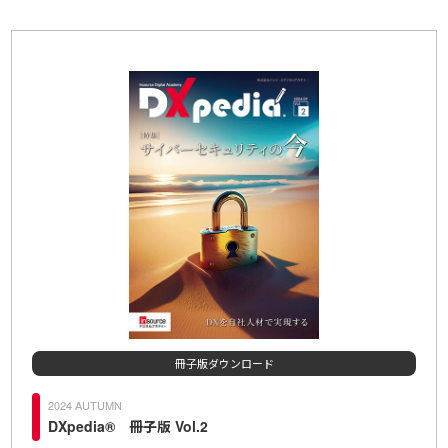
冊子版ダウンロード
2024 AUTUMN
20
DXpedia® 冊子版 Vol.2
D