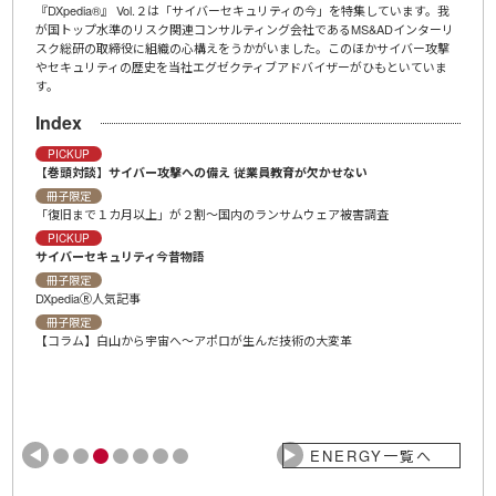
,200
『DXpedia®』 Vol.２は「サイバーセキュリティの今」を特集しています。我
ＩＤＡ
ンタビ
が国トップ水準のリスク関連コンサルティング会社であるMS&ADインターリ
「Ch
宙ビジ
スク総研の取締役に組織の心構えをうかがいました。このほかサイバー攻撃
示文（
やセキュリティの歴史を当社エグゼクティブアドバイザーがひもといていま
介、
す。
Ind
Index
冊子
プロ
PICKUP
【巻頭対談】サイバー攻撃への備え 従業員教育が欠かせない
冊子
ＡＩ
冊子限定
「復旧まで１カ月以上」が２割〜国内のランサムウェア被害調査
冊子
ＡＩ
PICKUP
サイバーセキュリティ今昔物語
冊子
【コ
冊子限定
DXpediaⓇ人気記事
冊子
DXpe
冊子限定
【コラム】白山から宇宙へ～アポロが生んだ技術の大変革
ENERGY一覧へ