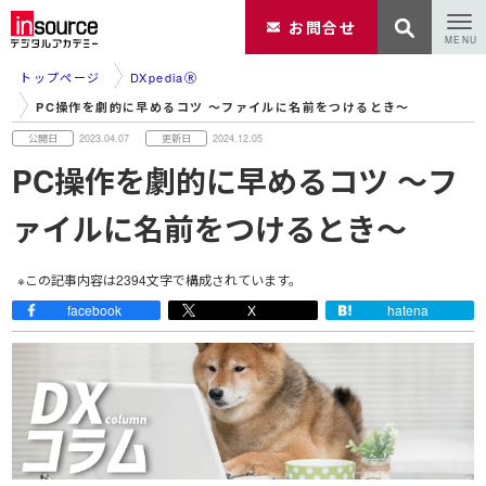
お問合せ
トップページ
DXpediaⓇ
PC操作を劇的に早めるコツ ～ファイルに名前をつけるとき～
2023.04.07
2024.12.05
PC操作を劇的に早めるコツ ～フ
ァイルに名前をつけるとき～
※この記事内容は
2394
文字で構成されています。
facebook
X
hatena