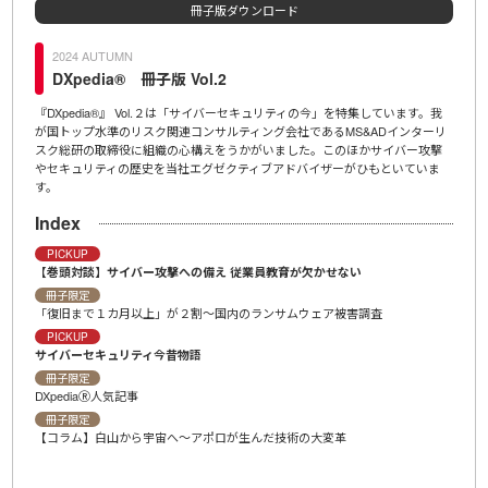
冊子版ダウンロード
2024 AUTUMN
20
DXpedia® 冊子版 Vol.2
D
,200
『DXpedia®』 Vol.２は「サイバーセキュリティの今」を特集しています。我
ＩＤＡ
ンタビ
が国トップ水準のリスク関連コンサルティング会社であるMS&ADインターリ
「Ch
宙ビジ
スク総研の取締役に組織の心構えをうかがいました。このほかサイバー攻撃
示文（
やセキュリティの歴史を当社エグゼクティブアドバイザーがひもといていま
介、
す。
Ind
Index
冊子
プロ
PICKUP
【巻頭対談】サイバー攻撃への備え 従業員教育が欠かせない
冊子
ＡＩ
冊子限定
「復旧まで１カ月以上」が２割〜国内のランサムウェア被害調査
冊子
ＡＩ
PICKUP
サイバーセキュリティ今昔物語
冊子
【コ
冊子限定
DXpediaⓇ人気記事
冊子
DXpe
冊子限定
【コラム】白山から宇宙へ～アポロが生んだ技術の大変革