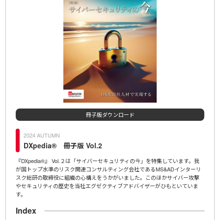
冊子版ダウンロード
2024 SUMMER
DXpedia® 冊子版 Vol.1
を特集しています。我
ＩＤＡの新しい冊子『DXpedia®』が誕生しました。創刊号の特集は
S&ADインターリ
「ChatGPT時代」。生成系ＡＩを人間の優秀な部下として活用するた
ほかサイバー攻撃
示文（プロンプト）の例を始め、Web版の
DXpedia
で人気を集めた記事
がひもといていま
介、さらに宇宙に関するコラムなどを掲載しています。
Index
冊子限定