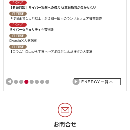
プロンプトでＡＩをあやつる～前提や体裁を正しく指示して完成度Ｕ
ない
冊子限定
ＡＩそれはデキる部下～インソースグループの生成系ＡＩ研修
害調査
冊子限定
ＡＩと作る表紙デザイン～生成系ＡＩを有能なアシスタントにしよう
冊子限定
【コラム】白山から宇宙へ～未来を切り拓くＳＸ（
冊子限定
DXpediaⓇ人気記事
ENERGY一覧へ
お問合せ