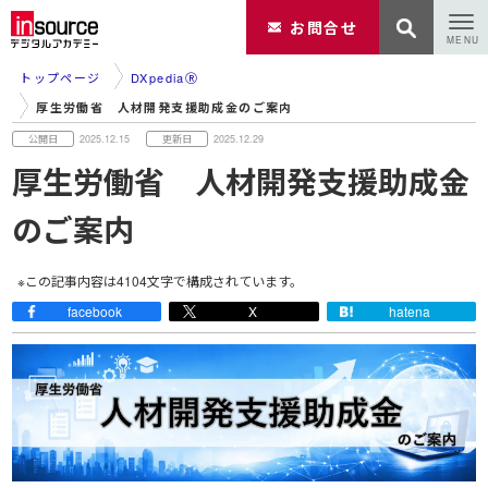
お問合せ
トップページ
DXpediaⓇ
厚生労働省 人材開発支援助成金のご案内
2025.12.15
2025.12.29
厚生労働省 人材開発支援助成金
のご案内
※この記事内容は
4104
文字で構成されています。
facebook
X
hatena