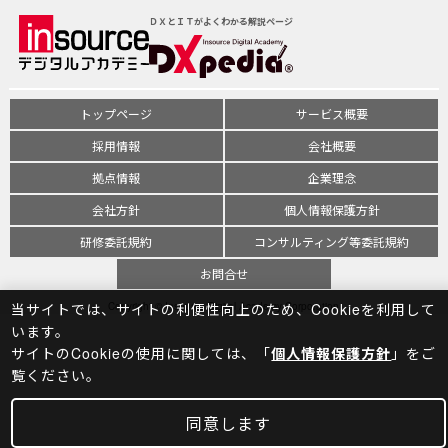
ＤＸとＩＴがよくわかる解説ページ
トップページ
サービス概要
採用情報
会社概要
拠点情報
企業理念
会社方針
個人情報保護方針
研修委託規約
コンサルティング等委託規約
お問合せ
Copyright © Insource Digital Academy Corporation
当サイトでは、サイトの利便性向上のため、Cookieを利⽤して
います。
サイトのCookieの使⽤に関しては、「
個人情報保護方針
」をご
覧ください。
同意します