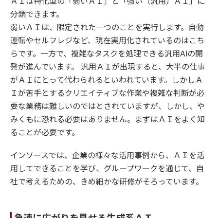
ＡＩは特化型の「弱いＡＩ」と「強い（汎用）ＡＩ」に
分類できます。
弱いＡＩは、限定された一つのことを実行します。自動
運転やセルフレジなど、現在実用化されているのはこち
らです。一方で、複雑なタスクを処理できる汎用AIの開
発が進んでいます。 汎用ＡＩが出現すると、大半の仕事
がＡＩにとって代わられるといわれています。しかしＡ
Ｉが苦手とするクリエイティブな作業や複雑な判断が必
要な業務は難しいのではとされていますが、しかし、や
みくもに恐れる必要はありません。まずはＡＩをよく知
ることが必要です。
インソースでは、企業の様々な活用事例から、ＡＩを活
用してできることを学び、グループワークを通じて、自
社で考えるための、きめ細かな研修がそろっています。
急速に広がりを見せる生成系ＡＩ