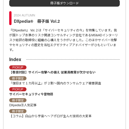
冊子版ダウンロード
2024 AUTUMN
20
DXpedia® 冊子版 Vol.2
D
,200
『DXpedia®』 Vol.２は「サイバーセキュリティの今」を特集しています。我
ＩＤＡ
ンタビ
が国トップ水準のリスク関連コンサルティング会社であるMS&ADインターリ
「Ch
宙ビジ
スク総研の取締役に組織の心構えをうかがいました。このほかサイバー攻撃
示文（
やセキュリティの歴史を当社エグゼクティブアドバイザーがひもといていま
介、
す。
Ind
Index
冊子
プロ
PICKUP
【巻頭対談】サイバー攻撃への備え 従業員教育が欠かせない
冊子
ＡＩ
冊子限定
「復旧まで１カ月以上」が２割〜国内のランサムウェア被害調査
冊子
ＡＩ
PICKUP
サイバーセキュリティ今昔物語
冊子
【コ
冊子限定
DXpediaⓇ人気記事
冊子
DXpe
冊子限定
【コラム】白山から宇宙へ～アポロが生んだ技術の大変革