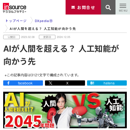
お問合せ
トップページ
DXpediaⓇ
AIが人間を超える？ 人工知能が向かう先
2023.02.08
2024.12.05
AIが人間を超える？ 人工知能が
向かう先
※この記事内容は
3121
文字で構成されています。
facebook
X
hatena