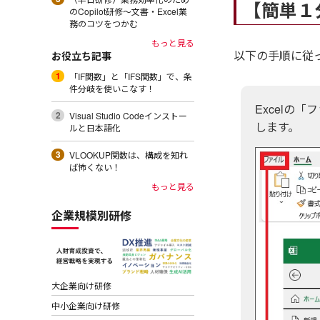
【簡単１
のCopilot研修～文書・Excel業
務のコツをつかむ
もっと見る
以下の手順に従
お役立ち記事
「IF関数」と「IFS関数」で、条
件分岐を使いこなす！
Excelの
Visual Studio Codeインストー
します。
ルと日本語化
VLOOKUP関数は、構成を知れ
ば怖くない！
もっと見る
企業規模別研修
大企業向け研修
中小企業向け研修