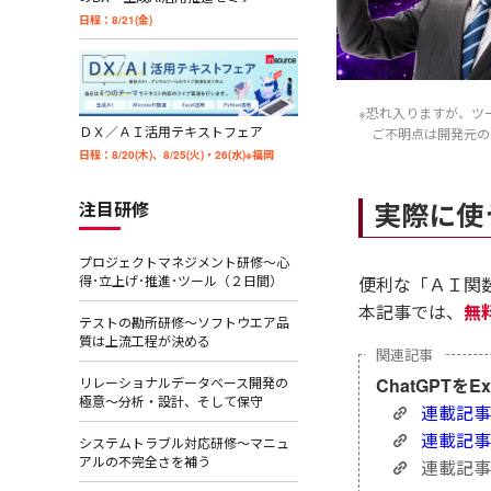
日程：8/21(金)
※恐れ入りますが、ツ
ＤＸ／ＡＩ活用テキストフェア
ご不明点は開発元の
日程：8/20(木)、8/25(火)・26(水)※福岡
実際に使
注目研修
プロジェクトマネジメント研修～心
得･立上げ･推進･ツール（２日間）
便利な「ＡＩ関数
本記事では、
無
テストの勘所研修～ソフトウエア品
質は上流工程が決める
リレーショナルデータベース開発の
ChatGPTをE
極意～分析・設計、そして保守
連載記事
連載記事
システムトラブル対応研修～マニュ
アルの不完全さを補う
連載記事