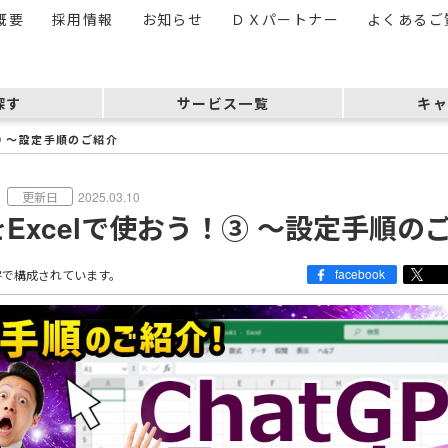
概要
採用情報
お知らせ
ＤＸパートナー
よくあるご
探す
サービス一覧
キャ
！③ ～設定手順のご紹介
2025.03.10
TをExcelで使おう！③ ～設定手順の
facebook
字で構成されています。