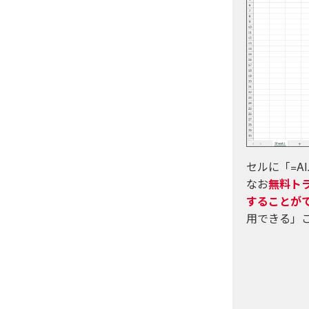
セルに「=A
なお
無料トラ
することが
用できる」