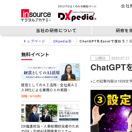
会社
DXとITがよくわかる解説ページ
当社の研修について
研修を
トップページ
DXpediaⓇ
ChatGPTをExcelで使おう
無料イベント
2023.07.21
ChatGP
※この記事内容は
1939
文
経営としてのＡＩ活用―全社員ＡＩ
人材化による業務ＤＸの実践―
日程：9/10(木)
DX推進担当・人事総務担当者のため
のDX・生成AI活用推進セミナー