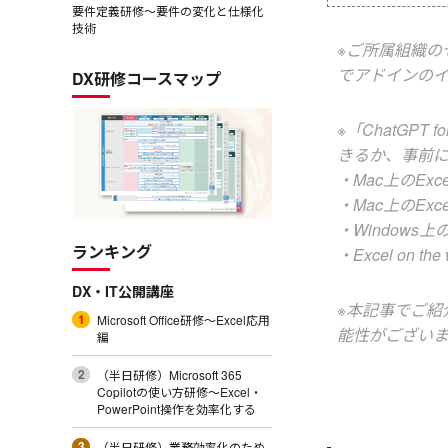
要件定義研修～要件の変化と仕様化
技術
※ご所属組織の
でアドインの
DX研修コースマップ
※「ChatGP
きるか、事前
・Mac上のExc
・Mac上のExcel (
・Windows上のExc
ランキング
・Excel on the
DX・IT公開講座
※本記事でご紹
Microsoft Office研修～Excel応用
能性がござい
編
（半日研修）Microsoft 365
Copilotの使い方研修～Excel・
PowerPoint操作を効率化する
（半日研修）業務効率化のため