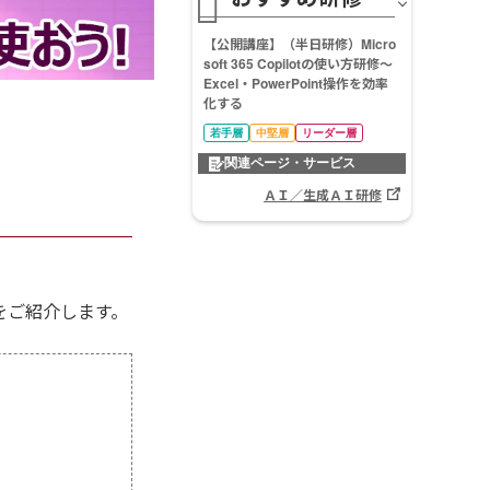
【公開講座】
（半日研修）Micro
soft 365 Copilotの使い方研修～
Excel・PowerPoint操作を効率
化する
若手層
中堅層
リーダー層
関連ページ・サービス
ＡＩ／生成ＡＩ研修
をご紹介します。