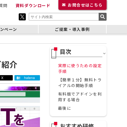
お問合せ
はこちら
質問
資料ダウンロード
ンペーン
ご提案・導入事例
ご紹介
実際に使うための設定
手順
X
hatena
【簡単１分】無料トラ
イアルの開始手順
有料版でアドインを利
用する場合
最後に