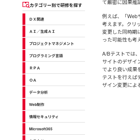
て厳密に因果推
カテゴリー別で研修を探す
例えば、「We
ＤＸ関連
考えます。クリ
変更した同時期
ＡＩ／生成ＡＩ
った可能性も考
プロジェクトマネジメント
A/Bテストでは
プログラミング言語
サイトのデザイ
ＲＰＡ
でより良い成果
テストを行えば
ＯＡ
ザイン変更によ
データ分析
Web制作
情報セキュリティ
Microsoft365