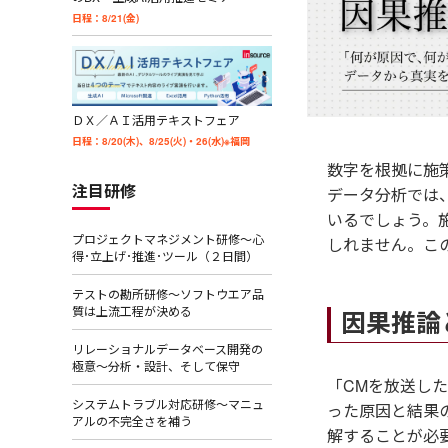
日程：8/21(金)
ＤＸ／ＡＩ活用テキストフェア
日程：8/20(木)、8/25(火)・26(水)※福岡
数字を根拠に施策
注目研修
データ分析では
いるでしょう。
プロジェクトマネジメント研修～心
しれません。こ
得･立上げ･推進･ツール（２日間）
テストの勘所研修～ソフトウエア品
質は上流工程が決める
因果推論
リレーショナルデータベース開発の
極意～分析・設計、そして保守
「CMを放送し
システムトラブル対応研修～マニュ
った原因と結果
アルの不完全さを補う
解することが必