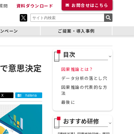
お問合せ
はこちら
質問
資料ダウンロード
ンペーン
ご提案・導入事例
で意思決定
因果推論とは？
データ分析の落とし穴
因果推論の代表的な方
法
X
hatena
最後に