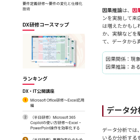
要件定義研修～要件の変化と仕様化
技術
因果推論
は、
因
ンを実施して来
DX研修コースマップ
は増えたかもし
か、実験などを
て、データから
因果関係：現
因果推論：あ
ランキング
DX・IT公開講座
Microsoft Office研修～Excel応用
編
データ分
（半日研修）Microsoft 365
Copilotの使い方研修～Excel・
PowerPoint操作を効率化する
データ分析では
いるか分析する
（半日研修）業務効率化のため