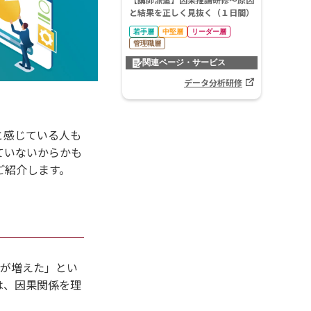
【講師派遣】
因果推論研修～原因
と結果を正しく見抜く（１日間）
若手層
中堅層
リーダー層
管理職層
関連ページ・サービス
データ分析研修
と感じている人も
ていないからかも
ご紹介します。
上が増えた」とい
は、因果関係を理