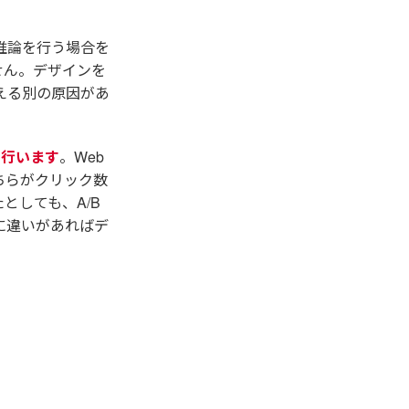
推論を行う場合を
せん。デザインを
える別の原因があ
を行います
。Web
ちらがクリック数
としても、A/B
に違いがあればデ