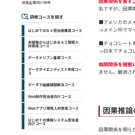
因果関係を表す
成長企業向け研修
名ですが、因果
研修コースを探す
■アメリカのメ
→メイン州でマ
はじめてのＤＸ担当者養成コース
未経験からはじめるＡＩ開発人
■チョコレート
材育成コース
→日本でチョコ
データドリブン基礎コース
相関関係を根拠
データサイエンティスト育成コー
ません。観測さ
ス
データで組織課題解決コース
Web制作担当者向けコース
因果推論
Webアプリ開発人材育成コース
はじめての情報システム担当者
向けコース
因果関係を明ら