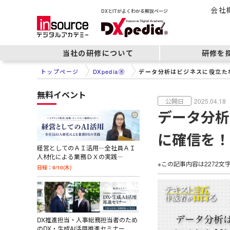
会社
DXとITがよくわかる解説ページ
当社の研修について
研修を
トップページ
DXpediaⓇ
データ分析はビジネスに役立た
無料イベント
2025.04.18
データ分析
に確信を！
経営としてのＡＩ活用―全社員ＡＩ
人材化による業務ＤＸの実践―
※この記事内容は
2272
文
日程：9/10(木)
DX推進担当・人事総務担当者のため
のDX・生成AI活用推進セミナー