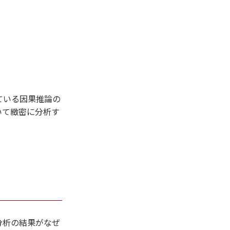
ている因果推論の
いて緻密に分析す
分析の結果がなぜ