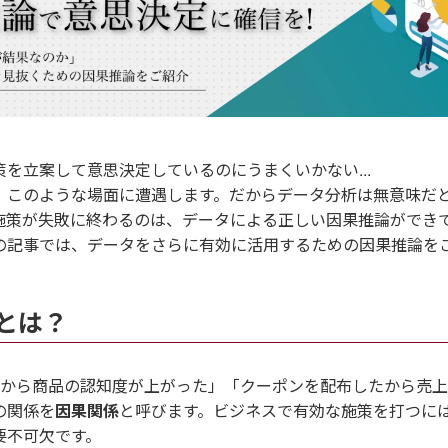
を立案して意思決定しているのにうまくいかない...
、このような場面に遭遇します。だからデータ分析は無意味だ
施策が失敗に終わるのは、データによる正しい因果推論ができ
の記事では、データをさらに有効に活用するための因果推論を
とは？
たから商品の認知度が上がった」「クーポンを配布したから売
の関係を
因果関係
と呼びます。ビジネスで有効な施策を打つに
要不可欠です。