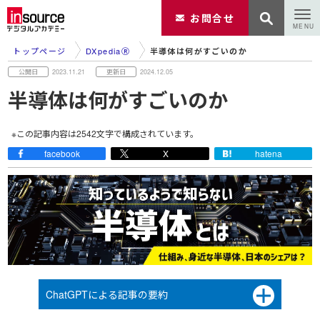
お問合せ
トップページ
DXpediaⓇ
半導体は何がすごいのか
2023.11.21
2024.12.05
半導体は何がすごいのか
※この記事内容は
2542
文字で構成されています。
facebook
X
hatena
ChatGPTによる記事の要約