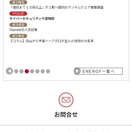
ＡＩ
冊子限定
「復旧まで１カ月以上」が２割〜国内のランサムウェア被害調査
冊子
ＡＩ
PICKUP
サイバーセキュリティ今昔物語
冊子
【コ
冊子限定
DXpediaⓇ人気記事
冊子
DXpe
冊子限定
【コラム】白山から宇宙へ～アポロが生んだ技術の大変革
ENERGY一覧へ
お問合せ