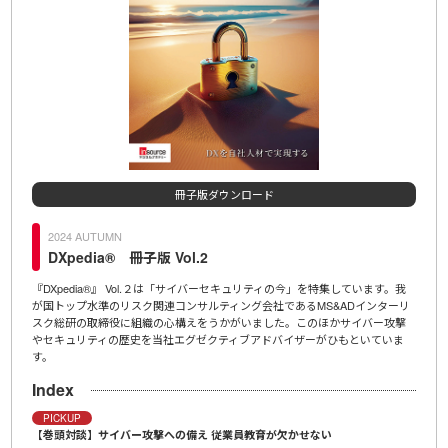
冊子版ダウンロード
2024 AUTUMN
20
DXpedia® 冊子版 Vol.2
D
,200
『DXpedia®』 Vol.２は「サイバーセキュリティの今」を特集しています。我
ＩＤＡ
ンタビ
が国トップ水準のリスク関連コンサルティング会社であるMS&ADインターリ
「Ch
宙ビジ
スク総研の取締役に組織の心構えをうかがいました。このほかサイバー攻撃
示文（
やセキュリティの歴史を当社エグゼクティブアドバイザーがひもといていま
介、
す。
Ind
Index
冊子
プロ
PICKUP
【巻頭対談】サイバー攻撃への備え 従業員教育が欠かせない
冊子